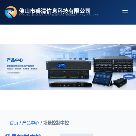
跳
佛山市睿清信息科技有限公司
至
FOSHAN RUIQING INFORMATION TECHNOLOGY CO., LTD.
内
容
首页
/
产品中心
/
场景控制中控