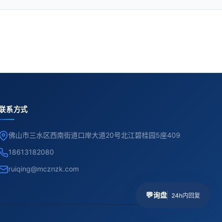
联系方式
佛山市三水区西南街道口岸大道20号北江碧桂园5座409
18613182080
ruiqing@mcznzk.com
💬
询盘
24h内回复