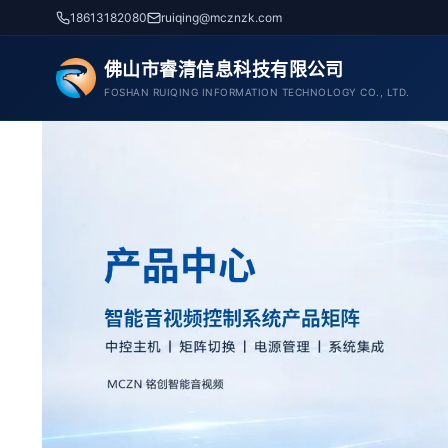
跳
18613182080
ruiqing@mcznzk.com
至
内
佛山市睿清信息科技有限公司
容
FOSHAN RUIQING INFORMATION TECHNOLOGY CO., LTD.