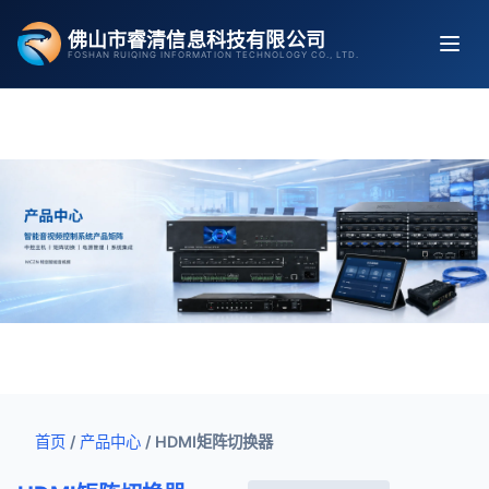
跳
佛山市睿清信息科技有限公司
至
FOSHAN RUIQING INFORMATION TECHNOLOGY CO., LTD.
内
容
首页
/
产品中心
/
HDMI矩阵切换器