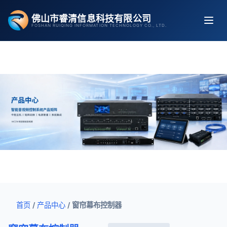
跳
佛山市睿清信息科技有限公司
至
FOSHAN RUIQING INFORMATION TECHNOLOGY CO., LTD.
内
容
首页
/
产品中心
/
窗帘幕布控制器