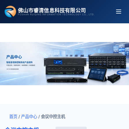
跳
佛山市睿清信息科技有限公司
至
FOSHAN RUIQING INFORMATION TECHNOLOGY CO., LTD.
内
容
首页
/
产品中心
/
会议中控主机