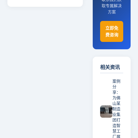
取专属解决
方案
立即免
费咨询
相关资讯
案例
分
享：
为佛
山某
制造
业集
团打
造智
慧工
厂展