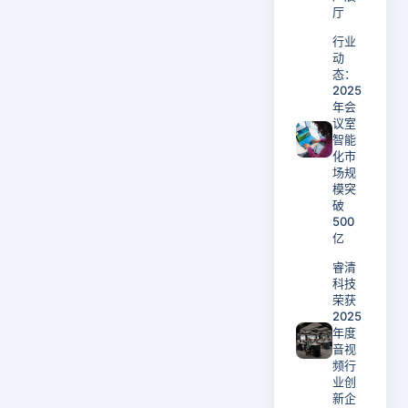
厅
行业
动
态：
2025
年会
议室
智能
化市
场规
模突
破
500
亿
睿清
科技
荣获
2025
年度
音视
频行
业创
新企