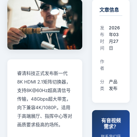
文章信息
发
2026
布
年03
时
月27
间
日
作
者
睿清科技正式发布新一代
8K HDMI 2.1矩阵切换器，
分
产品
类
发布
支持8K@60Hz超高清信号
传输，48Gbps超大带宽，
向下兼容4K/1080P。适用
于高端展厅、指挥中心等对
有音视频
画质要求极高的场所。
需求？
联系我们获