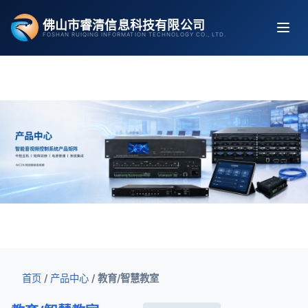
跳
佛山市睿清信息科技有限公司
至
FOSHAN RUIQING INFORMATION TECHNOLOGY CO., LTD.
内
容
首页
/
产品中心
/
教育/智慧教室