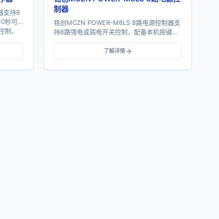
制器
序器支持8
10秒可
铭创MCZN POWER-M8LS 8路电源控制器支
机控制、
持8路强电或弱电开关控制，配备本机按键控
制、外部IO控制、RS232串口控制、RS485
总线控制及TCP/I...
了解详情