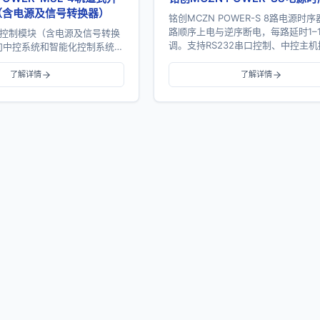
（含电源及信号转换器）
铭创MCZN POWER-S 8路电源时
路顺序上电与逆序断电，每路延时1–
关控制模块（含电源及信号转换
调。支持RS232串口控制、中控主
向中控系统和智能化控制系统的
PC控制、网络控制及多机级...
方案。开关模块提供4路继电器
85通信、手动控制、地址...
了解详情
了解详情