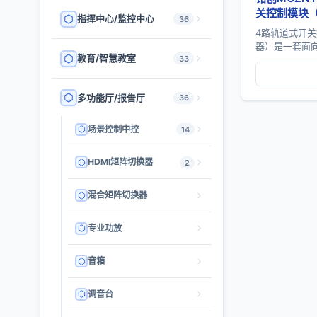
关控制模块
指挥中心/监控中心
36
4路轨道式开
器）是一套面
教育/智慧教室
33
强电开关执行
输出，支持RS4
多功能厅/报告厅
36
场景控制中控
14
HDMI矩阵切换器
2
混合矩阵切换器
专业功放
音箱
调音台