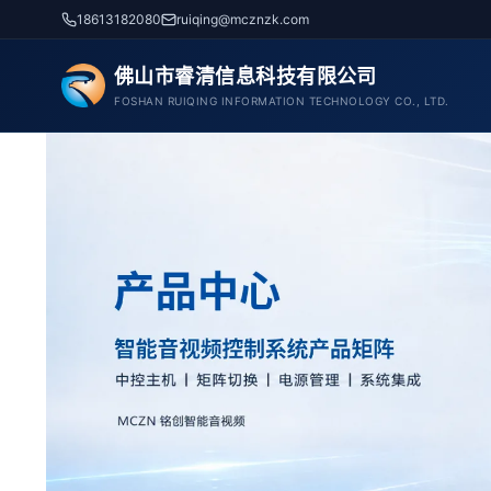
跳
18613182080
ruiqing@mcznzk.com
至
内
佛山市睿清信息科技有限公司
容
FOSHAN RUIQING INFORMATION TECHNOLOGY CO., LTD.