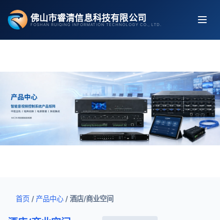
跳
佛山市睿清信息科技有限公司
至
FOSHAN RUIQING INFORMATION TECHNOLOGY CO., LTD.
内
容
首页
/
产品中心
/
酒店/商业空间