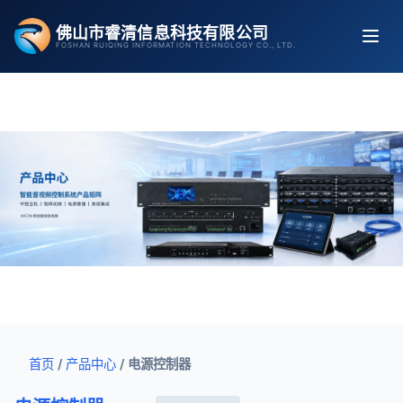
跳
佛山市睿清信息科技有限公司
至
FOSHAN RUIQING INFORMATION TECHNOLOGY CO., LTD.
内
容
首页
/
产品中心
/
电源控制器