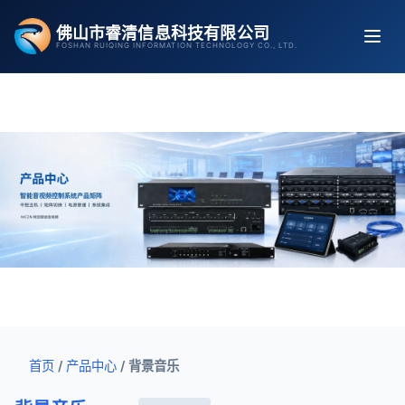
跳
佛山市睿清信息科技有限公司
至
FOSHAN RUIQING INFORMATION TECHNOLOGY CO., LTD.
内
容
首页
/
产品中心
/
背景音乐