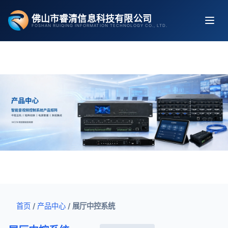
跳
佛山市睿清信息科技有限公司
至
FOSHAN RUIQING INFORMATION TECHNOLOGY CO., LTD.
内
容
首页
/
产品中心
/
展厅中控系统