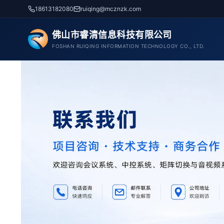
跳
18613182080
ruiqing@mcznzk.com
至
内
佛山市睿清信息科技有限公司
容
FOSHAN RUIQING INFORMATION TECHNOLOGY CO., LTD.