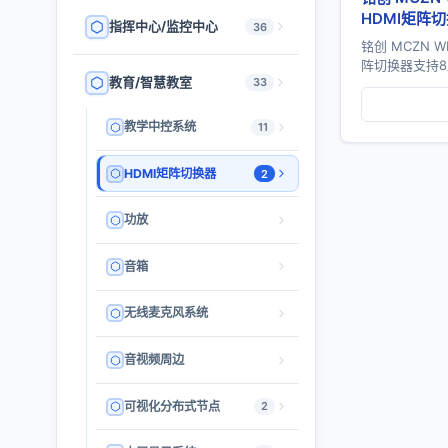
HDMI矩阵
指挥中心/监控中心
36
铭创 MCZN W
阵切换器支持8
教育/智慧教室
33
出，具备4K@
视拼接、音频解嵌
教学中控系统
11
HDMI矩阵切换器
2
功放
音箱
无线麦克风系统
音视频周边
可视化分布式节点
2