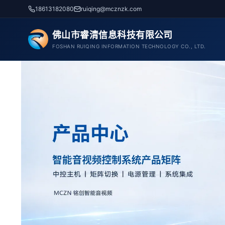
跳
18613182080
ruiqing@mcznzk.com
至
内
佛山市睿清信息科技有限公司
容
FOSHAN RUIQING INFORMATION TECHNOLOGY CO., LTD.