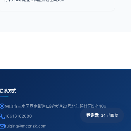
联系方式
佛山市三水区西南街道口岸大道20号北江碧桂园5座409
💬
询盘
24h内回复
18613182080
ruiqing@mcznzk.com