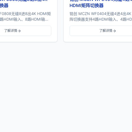
切换器
HDMI矩阵切换器
F0808无缝8进8出4K HDMI矩
铭创 MCZN WF0404无缝4进4出4K
路HDMI输入、8路HDMI输
阵切换器支持4路HDMI输入、4路HD
30Hz高清传输、无缝切换、电
出，具备4K@30Hz高清传输、无缝
...
视拼接、画面分割...
了解详情
了解详情