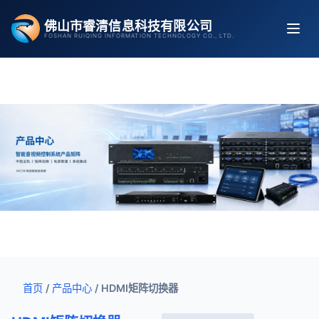
跳
佛山市睿清信息科技有限公司
至
FOSHAN RUIQING INFORMATION TECHNOLOGY CO., LTD.
内
容
首页
/
产品中心
/
HDMI矩阵切换器