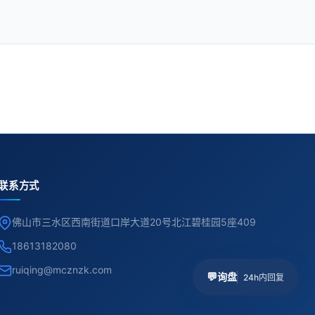
联系方式
佛山市三水区西南街道口岸大道20号北江碧桂园5座409
18613182080
ruiqing@mcznzk.com
💬
询盘
24h内回复