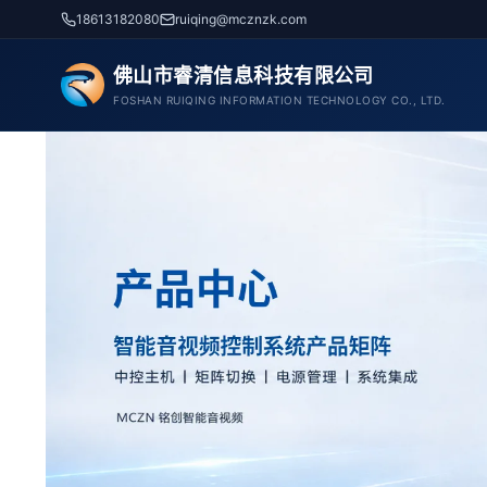
跳
18613182080
ruiqing@mcznzk.com
至
内
佛山市睿清信息科技有限公司
容
FOSHAN RUIQING INFORMATION TECHNOLOGY CO., LTD.