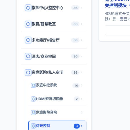
关控制模块
指挥中心/监控中心
36
4路轨道式开
器）是一套面
教育/智慧教室
33
强电开关执行
输出，支持RS4
多功能厅/报告厅
36
酒店/商业空间
36
家庭影院/私人空间
36
家庭中控系统
14
HDMI矩阵切换器
2
家庭影院音响
灯光控制
3