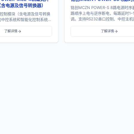
（含电源及信号转换器）
铭创MCZN POWER-S 8路电源时
路顺序上电与逆序断电，每路延时1–
关控制模块（含电源及信号转换
调。支持RS232串口控制、中控主
向中控系统和智能化控制系统的
PC控制、网络控制及多机级...
方案。开关模块提供4路继电器
85通信、手动控制、地址...
了解详情
了解详情