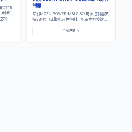
制器
序器支持8
10秒可
铭创MCZN POWER-M8LS 8路电源控制器支
机控制、
持8路强电或弱电开关控制，配备本机按键控
制、外部IO控制、RS232串口控制、RS485
总线控制及TCP/I...
了解详情