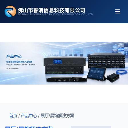
跳
佛山市睿清信息科技有限公司
至
FOSHAN RUIQING INFORMATION TECHNOLOGY CO., LTD.
内
容
首页
/
产品中心
/
展厅/展馆解决方案