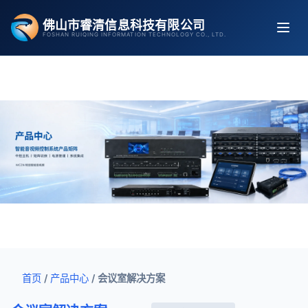
跳
佛山市睿清信息科技有限公司
至
FOSHAN RUIQING INFORMATION TECHNOLOGY CO., LTD.
内
容
首页
/
产品中心
/
会议室解决方案