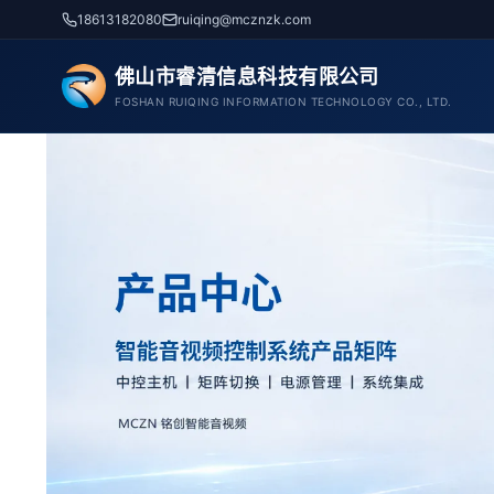
跳
18613182080
ruiqing@mcznzk.com
至
内
佛山市睿清信息科技有限公司
容
FOSHAN RUIQING INFORMATION TECHNOLOGY CO., LTD.