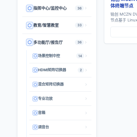
体终端节点
指挥中心/监控中心
36
铭创 MCZN 
节点基于 Lin
教育/智慧教室
33
中控系统、可
控系统三大核心
多功能厅/报告厅
36
场景控制中控
14
HDMI矩阵切换器
2
混合矩阵切换器
专业功放
音箱
调音台