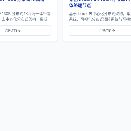
体终端节点
DV430B 分布式4K高清一体终端
基于 Linux 去中心化分布式架构，
ux 去中心化分布式架构，集成
系统、可视化分布式矩阵系统与可视
视化分布式矩阵系统与可视化播
统，支持 4K 高清输入输出、远程 K
功能，支...
OSD 字幕、场景预案和多终端...
了解详情
了解详情