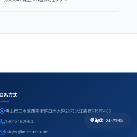
联系方式
佛山市三水区西南街道口岸大道20号北江碧桂园5座409
💬
询盘
24h内回复
18613182080
ruiqing@mcznzk.com