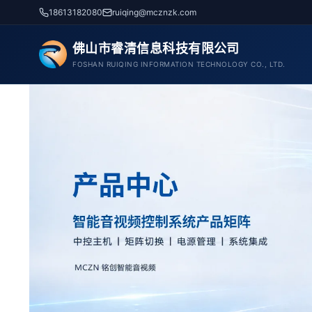
跳
18613182080
ruiqing@mcznzk.com
至
内
佛山市睿清信息科技有限公司
容
FOSHAN RUIQING INFORMATION TECHNOLOGY CO., LTD.