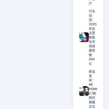
厅
行业
动
态：
2025
年会
议室
智能
化市
场规
模突
破
500
亿
新品
发
布：
8K
HDMI
2.1矩
阵切
换器
正式