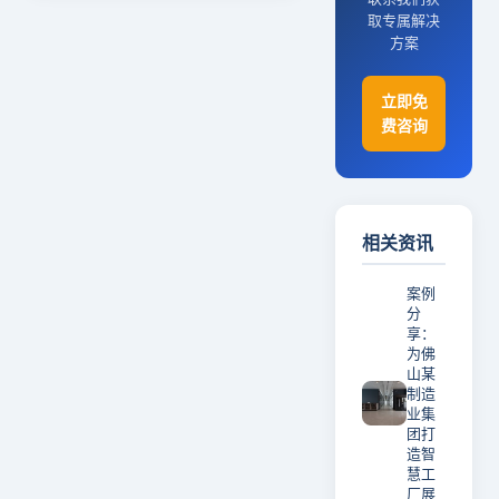
取专属解决
方案
立即免
费咨询
相关资讯
案例
分
享：
为佛
山某
制造
业集
团打
造智
慧工
厂展