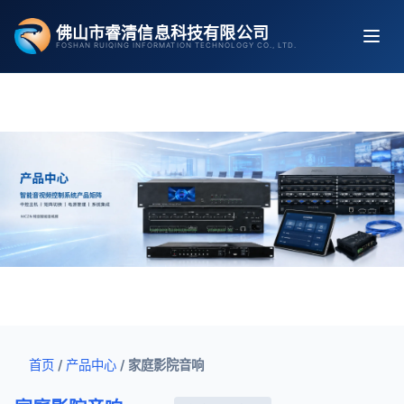
跳
佛山市睿清信息科技有限公司
至
FOSHAN RUIQING INFORMATION TECHNOLOGY CO., LTD.
内
容
首页
/
产品中心
/
家庭影院音响