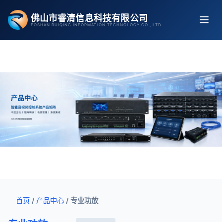
跳
佛山市睿清信息科技有限公司
至
FOSHAN RUIQING INFORMATION TECHNOLOGY CO., LTD.
内
容
首页
/
产品中心
/
专业功放