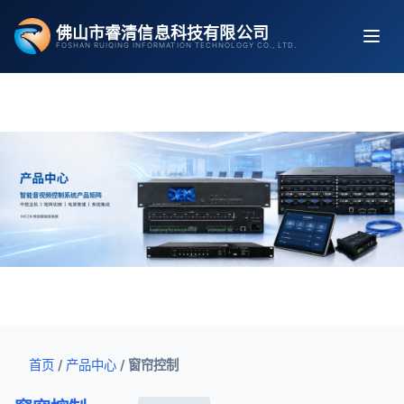
跳
佛山市睿清信息科技有限公司
至
FOSHAN RUIQING INFORMATION TECHNOLOGY CO., LTD.
内
容
首页
/
产品中心
/
窗帘控制