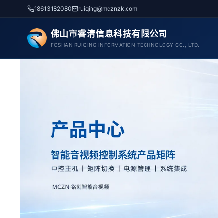
跳
18613182080
ruiqing@mcznzk.com
至
内
佛山市睿清信息科技有限公司
容
FOSHAN RUIQING INFORMATION TECHNOLOGY CO., LTD.