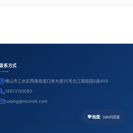
联系方式
佛山市三水区西南街道口岸大道20号北江碧桂园5座409
18613182080
ruiqing@mcznzk.com
💬
询盘
24h内回复