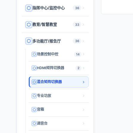
指挥中心/监控中心
36
教育/智慧教室
33
多功能厅/报告厅
36
场景控制中控
14
HDMI矩阵切换器
2
混合矩阵切换器
专业功放
音箱
调音台