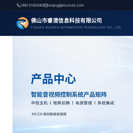
跳
18613182080
ruiqing@mcznzk.com
至
内
佛山市睿清信息科技有限公司
容
FOSHAN RUIQING INFORMATION TECHNOLOGY CO., LTD.