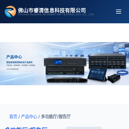
跳
佛山市睿清信息科技有限公司
至
FOSHAN RUIQING INFORMATION TECHNOLOGY CO., LTD.
内
容
首页
/
产品中心
/
多功能厅/报告厅