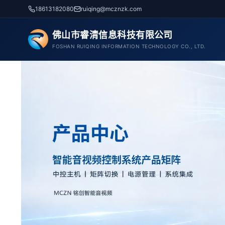
跳
18613182080
ruiqing@mcznzk.com
至
内
佛山市睿清信息科技有限公司
容
FOSHAN RUIQING INFORMATION TECHNOLOGY CO., LTD.