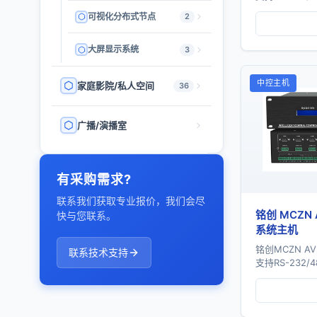
IO、开关量等
可视化分布式节点
2
口、16个红外..
大屏显示系统
3
中控主机
家庭影院/私人空间
36
广播/演播室
有采购需求?
联系我们获取专业报价，我们会尽
铭创 MCZN
快与您联系。
系统主机
铭创MCZN A
联系技术支持
支持RS-232/
IO、开关量等
口、16个红外..