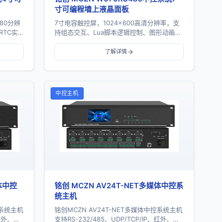
寸可编程墙上液晶面板
80分辨
7寸电容触控屏，1024×600高清分辨率，支
RTC实
持组态交互、Lua脚本逻辑控制、图形动画特
输入及标
效及SD卡升级，适用于中控系统墙面触控控
制场景。
了解详情
中控主机
媒体中控
铭创 MCZN AV24T-NET多媒体中控系
统主机
控系统主机
铭创MCZN AV24T-NET多媒体中控系统主机
、红外、
支持RS-232/485、UDP/TCP/IP、红外、