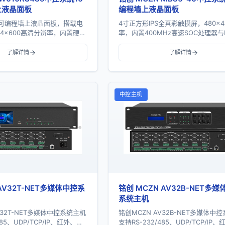
上液晶面板
编程墙上液晶面板
寸可编程墙上液晶面板，搭载电
4寸正方形IPS全真彩触摸屏，480×4
24×600高清分辨率，内置硬件
率，内置400MHz高速SOC处理器与
用无操作系统设计，上电即用、
时时钟，支持RS485通讯、宽电压
呈现安卓级丝滑动画...
准86底盒安装。
了解详情
了解详情
中控主机
AV32T-NET多媒体中控系
铭创 MCZN AV32B-NET多
系统主机
V32T-NET多媒体中控系统主机
铭创MCZN AV32B-NET多媒体中
485、UDP/TCP/IP、红外、
支持RS-232/485、UDP/TCP/IP