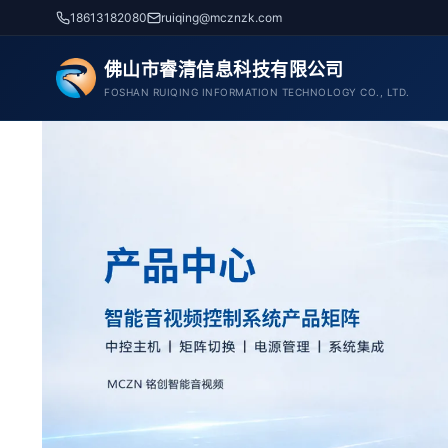
跳
18613182080
ruiqing@mcznzk.com
至
内
佛山市睿清信息科技有限公司
容
FOSHAN RUIQING INFORMATION TECHNOLOGY CO., LTD.