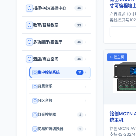
寸可编程墙
指挥中心/监控中心
36
产品概述 10
容触控屏与10
教育/智慧教室
33
加速引擎。采
秒级开机，同时
多功能厅/报告厅
36
中控主机
酒店/商业空间
36
集中控制系统
11
背景音乐
分区音频
铭创MCZN 
灯光控制器
4
统主机
铭创MCZN A
简易矩阵切换器
2
支持RS-232/