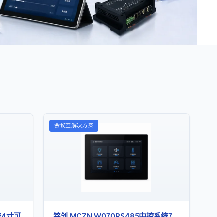
会议室解决方案
统4寸可
铭创 MCZN W070RS485中控系统7