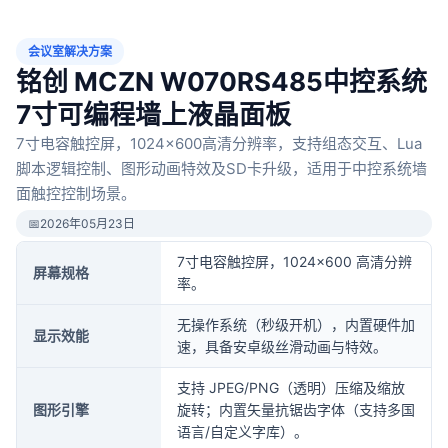
会议室解决方案
铭创 MCZN W070RS485中控系统
7寸可编程墙上液晶面板
7寸电容触控屏，1024×600高清分辨率，支持组态交互、Lua
脚本逻辑控制、图形动画特效及SD卡升级，适用于中控系统墙
面触控控制场景。
📅
2026年05月23日
7寸电容触控屏，1024×600 高清分辨
屏幕规格
率。
无操作系统（秒级开机），内置硬件加
显示效能
速，具备安卓级丝滑动画与特效。
支持 JPEG/PNG（透明）压缩及缩放
图形引擎
旋转；内置矢量抗锯齿字体（支持多国
语言/自定义字库）。