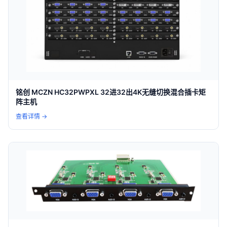
铭创 MCZN HC32PWPXL 32进32出4K无缝切换混合插卡矩
阵主机
查看详情 →