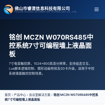
跳
佛山市睿清信息科技有限公司
至
FOSHAN RUIQING INFORMATION TECHNOLOGY CO., LTD.
内
容
铭创 MCZN W070RS485中
控系统7寸可编程墙上液晶面
板
7寸电容触控屏，1024×600高清分辨率，支持组态交互、
Lua脚本逻辑控制、图形动画特效及SD卡升级，适用于中控
系统墙面触控控制场景。
首页
›
产品中心
›
会议室解决方案
›
铭创 MCZN W070RS485中控系
统7寸可编程墙上液晶面板