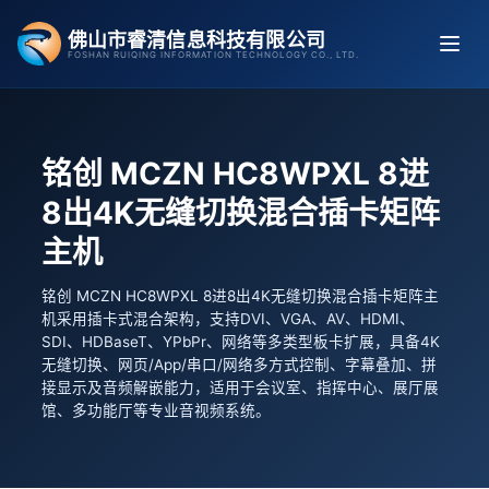
跳
佛山市睿清信息科技有限公司
至
FOSHAN RUIQING INFORMATION TECHNOLOGY CO., LTD.
内
容
铭创 MCZN HC8WPXL 8进
8出4K无缝切换混合插卡矩阵
主机
铭创 MCZN HC8WPXL 8进8出4K无缝切换混合插卡矩阵主
机采用插卡式混合架构，支持DVI、VGA、AV、HDMI、
SDI、HDBaseT、YPbPr、网络等多类型板卡扩展，具备4K
无缝切换、网页/App/串口/网络多方式控制、字幕叠加、拼
接显示及音频解嵌能力，适用于会议室、指挥中心、展厅展
馆、多功能厅等专业音视频系统。