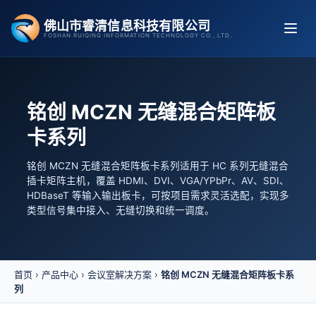
跳
佛山市睿清信息科技有限公司
至
FOSHAN RUIQING INFORMATION TECHNOLOGY CO., LTD.
内
容
铭创 MCZN 无缝混合矩阵板
卡系列
铭创 MCZN 无缝混合矩阵板卡系列适用于 HC 系列无缝混合
插卡矩阵主机，覆盖 HDMI、DVI、VGA/YPbPr、AV、SDI、
HDBaseT 等输入输出板卡，可按项目需求灵活选配，实现多
类型信号集中接入、无缝切换和统一调度。
首页
›
产品中心
›
会议室解决方案
›
铭创 MCZN 无缝混合矩阵板卡系
列