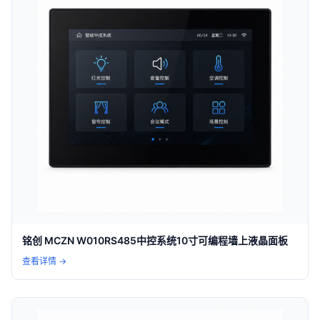
铭创 MCZN W010RS485中控系统10寸可编程墙上液晶面板
查看详情 →