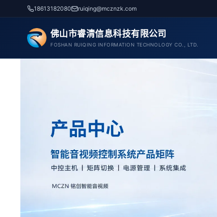
跳
18613182080
ruiqing@mcznzk.com
至
内
佛山市睿清信息科技有限公司
容
FOSHAN RUIQING INFORMATION TECHNOLOGY CO., LTD.