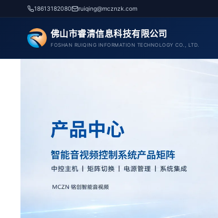
跳
18613182080
ruiqing@mcznzk.com
至
内
佛山市睿清信息科技有限公司
容
FOSHAN RUIQING INFORMATION TECHNOLOGY CO., LTD.