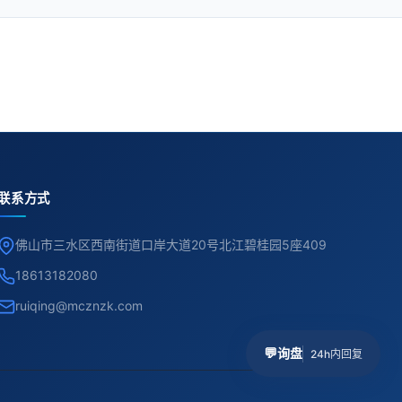
联系方式
佛山市三水区西南街道口岸大道20号北江碧桂园5座409
18613182080
ruiqing@mcznzk.com
💬
询盘
24h内回复