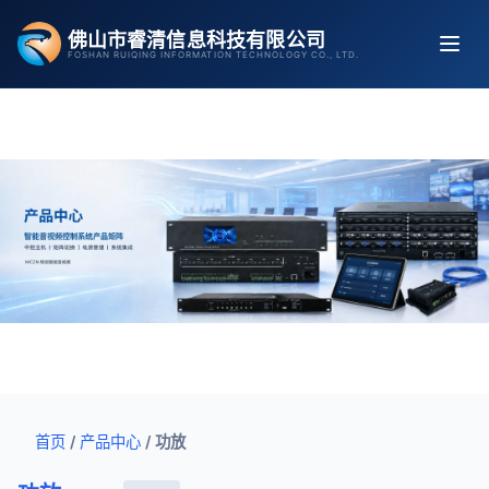
跳
佛山市睿清信息科技有限公司
至
FOSHAN RUIQING INFORMATION TECHNOLOGY CO., LTD.
内
容
首页
/
产品中心
/
功放