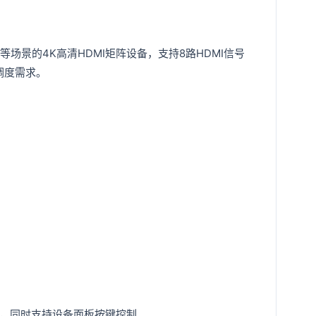
等场景的4K高清HDMI矩阵设备，支持8路HDMI信号
调度需求。
控制，同时支持设备面板按键控制。