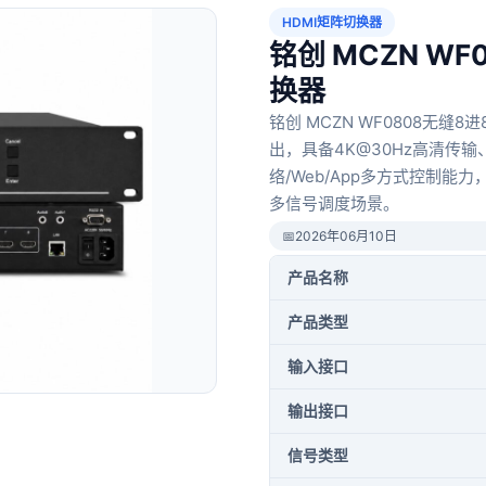
HDMI矩阵切换器
铭创 MCZN WF
换器
铭创 MCZN WF0808无缝8
出，具备4K@30Hz高清传输
络/Web/App多方式控制
多信号调度场景。
📅
2026年06月10日
产品名称
产品类型
输入接口
输出接口
信号类型