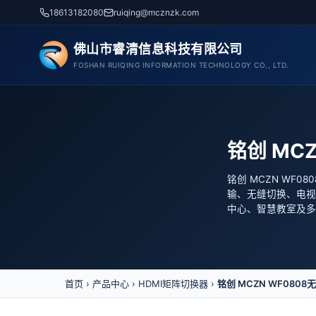
跳
18613182080
ruiqing@mcznzk.com
至
内
佛山市睿清信息科技有限公司
容
FOSHAN RUIQING INFORMATION TECHNOLOGY CO., LTD.
铭创 MC
铭创 MCZN WF0
输、无缝切换、电视拼
中心、智慧教室及多
首页
›
产品中心
›
HDMI矩阵切换器
›
铭创 MCZN WF0808