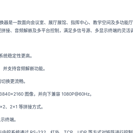
矩阵切换器是一款面向会议室、展厅展馆、指挥中心、教学空间及多功能厅
电视拼接、音频解嵌及多平台控制，满足多信号源、多显示终端的灵活
，系统稳定性更高。
输出，并支持音频解嵌功能。
面切换更流畅。
40×2160 图像，并向下兼容 1080P@60Hz。
2、2×1 等拼接方式。
显示终端。
中控系统通过 RS-232、红外、TCP、UDP 等方式对矩阵进行