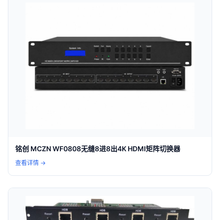
铭创 MCZN WF0808无缝8进8出4K HDMI矩阵切换器
查看详情 →