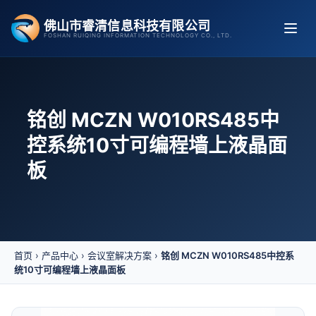
跳
佛山市睿清信息科技有限公司
至
FOSHAN RUIQING INFORMATION TECHNOLOGY CO., LTD.
内
容
铭创 MCZN W010RS485中
控系统10寸可编程墙上液晶面
板
首页
›
产品中心
›
会议室解决方案
›
铭创 MCZN W010RS485中控系
统10寸可编程墙上液晶面板