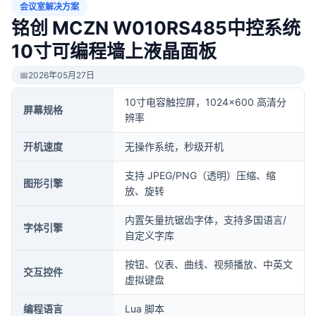
会议室解决方案
铭创 MCZN W010RS485中控系统
10寸可编程墙上液晶面板
📅
2026年05月27日
10寸电容触控屏，1024×600 高清分
屏幕规格
辨率
开机速度
无操作系统，秒级开机
支持 JPEG/PNG（透明）压缩、缩
图形引擎
放、旋转
内置矢量抗锯齿字体，支持多国语言/
字体引擎
自定义字库
按钮、仪表、曲线、视频播放、中英文
交互控件
虚拟键盘
编程语言
Lua 脚本