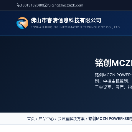
跳
18613182080
ruiqing@mcznzk.com
至
内
佛山市睿清信息科技有限公司
容
FOSHAN RUIQING INFORMATION TECHNOLOGY CO., LTD.
铭创MCZ
铭创MCZN POW
制、中控主机控制、
于会议室、展厅、指
首页
›
产品中心
›
会议室解决方案
›
铭创MCZN POWER-S