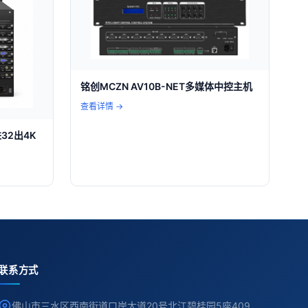
铭创MCZN AV10B-NET多媒体中控主机
查看详情 →
进32出4K
联系方式
佛山市三水区西南街道口岸大道20号北江碧桂园5座409