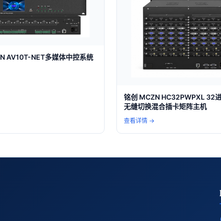
N AV10T-NET多媒体中控系统
铭创 MCZN HC32PWPXL 32
无缝切换混合插卡矩阵主机
查看详情 →