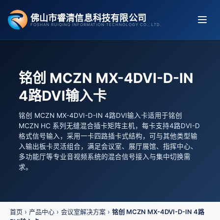
跳
佛山市睿清信息科技有限公司
至
FOSHAN RUIQING INFORMATION TECHNOLOGY CO., LTD.
内
容
铭创 MCZN MX-4DVI-D-IN
4路DVI输入卡
铭创 MCZN MX-4DVI-D-IN 4路DVI输入卡适用于铭创
MCZN HC 系列无缝混合插卡矩阵主机，每卡支持4路DVI-D
格式信号输入，采用一卡四路插卡式结构，可与其他类型输
入输出板卡灵活组合，满足会议室、展厅展馆、指挥中心、
多功能厅等专业音视频系统的混合信号接入与集中切换需
求。
首页
›
产品中心
›
会议室解决方案
›
铭创 MCZN MX-4DVI-D-IN 4路