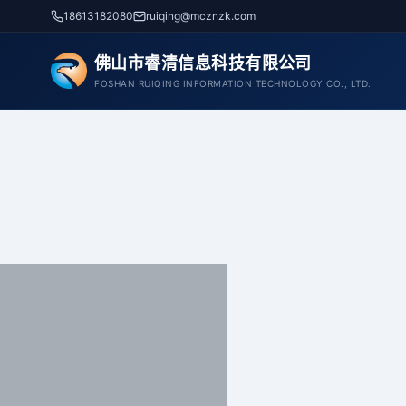
跳
18613182080
ruiqing@mcznzk.com
至
内
佛山市睿清信息科技有限公司
容
FOSHAN RUIQING INFORMATION TECHNOLOGY CO., LTD.